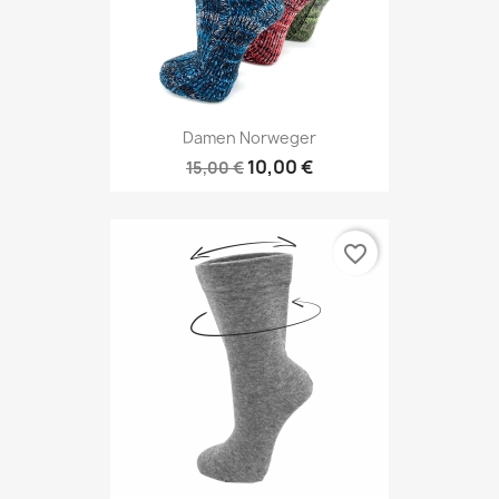
Damen Norweger
10,00 €
15,00 €
favorite_border