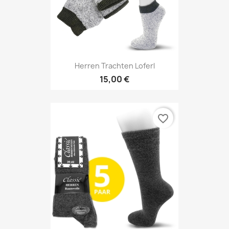
Herren Trachten Loferl
15,00 €
favorite_border