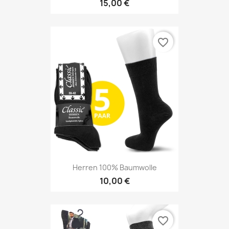
15,00 €
favorite_border
Herren 100% Baumwolle
10,00 €
favorite_border