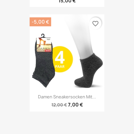
15,00 €
-5,00 €
favorite_border
Damen Sneakersocken Mit...
7,00 €
12,00 €