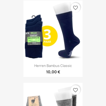
favorite_border
Herren Bambus Classic
10,00 €
favorite_border