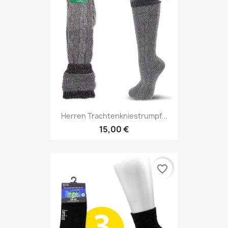
Herren Trachtenkniestrumpf...
15,00 €
favorite_border