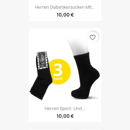
Herren Diabetikersocken Mit...
10,00 €
favorite_border
Herren Sport- Und...
10,00 €